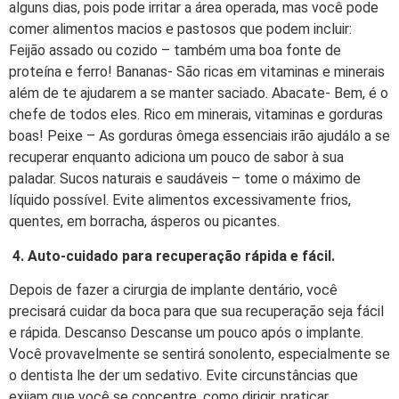
alguns dias, pois pode irritar a área operada, mas você pode
comer alimentos macios e pastosos que podem incluir:
Feijão assado ou cozido – também uma boa fonte de
proteína e ferro! Bananas- São ricas em vitaminas e minerais
além de te ajudarem a se manter saciado. Abacate- Bem, é o
chefe de todos eles. Rico em minerais, vitaminas e gorduras
boas! Peixe – As gorduras ômega essenciais irão ajudálo a se
recuperar enquanto adiciona um pouco de sabor à sua
paladar. Sucos naturais e saudáveis – tome o máximo de
líquido possível. Evite alimentos excessivamente frios,
quentes, em borracha, ásperos ou picantes.
4. Auto-cuidado para recuperação rápida e fácil.
Depois de fazer a cirurgia de implante dentário, você
precisará cuidar da boca para que sua recuperação seja fácil
e rápida. Descanso Descanse um pouco após o implante.
Você provavelmente se sentirá sonolento, especialmente se
o dentista lhe der um sedativo. Evite circunstâncias que
exijam que você se concentre, como dirigir, praticar