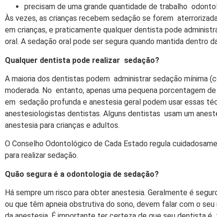
precisam de uma grande quantidade de trabalho odont
Às vezes, as crianças recebem sedação se forem aterrorizadas
em crianças, e praticamente qualquer dentista pode administr
oral. A sedação oral pode ser segura quando mantida dentro d
Qualquer dentista pode realizar sedação?
A maioria dos dentistas podem administrar sedação mínima (
moderada. No entanto, apenas uma pequena porcentagem de 
em sedação profunda e anestesia geral podem usar essas técn
anestesiologistas dentistas. Alguns dentistas usam um aneste
anestesia para crianças e adultos.
O Conselho Odontológico de Cada Estado regula cuidadosamen
para realizar sedação.
Quão segura é a odontologia de sedação?
Há sempre um risco para obter anestesia. Geralmente é segur
ou que têm apneia obstrutiva do sono, devem falar com o seu
da anestesia. É importante ter certeza de que seu dentista é 