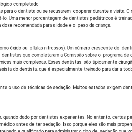
ológico completado
 para o dentista ou se recusarem cooperar durante a visita. O ó
á-lo. Uma menor porcentagem de dentistas pediátricos é treinad
a dose recomendada para a idade e o peso da criança.
como óxido ou pílulas nitrossos). Um número crescente de den
dentistas que completaram a Comissão sobre o programa de c
icas mais complexas. Esses dentistas são tipicamente cirurgiõ
sista do dentista, que é especialmente treinado para dar a tod
te o uso de técnicas de sedação. Muitos estados exigem denti
o, quando dado por dentistas experientes. No entanto, certas 
 médico antes de ter sedação. Isso porque eles são mais prop
treinado e qualificado para administrar o tipo de sedação que v