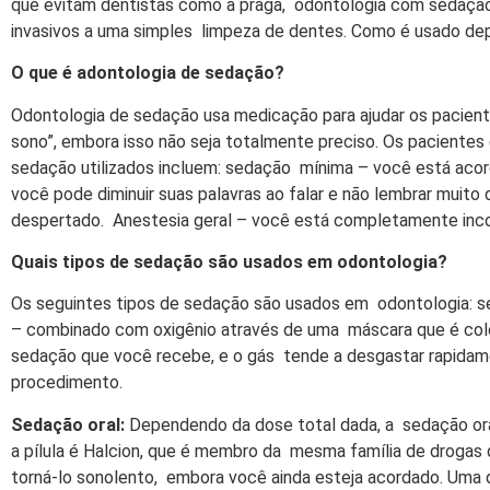
que evitam dentistas como a praga, odontologia com sedação
invasivos a uma simples limpeza de dentes. Como é usado d
O que é adontologia de sedação?
Odontologia de sedação usa medicação para ajudar os pacien
sono”, embora isso não seja totalmente preciso. Os paciente
sedação utilizados incluem: sedação mínima – você está aco
você pode diminuir suas palavras ao falar e não lembrar muit
despertado. Anestesia geral – você está completamente inc
Quais tipos de sedação são usados em odontologia?
Os seguintes tipos de sedação são usados em odontologia: se
– combinado com oxigênio através de uma máscara que é coloc
sedação que você recebe, e o gás tende a desgastar rapidame
procedimento.
Sedação oral:
Dependendo da dose total dada, a sedação ora
a pílula é Halcion, que é membro da mesma família de drogas
torná-lo sonolento, embora você ainda esteja acordado. Uma 