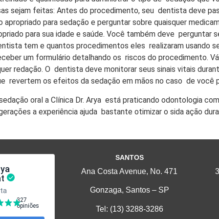
sas sejam feitas: Antes do procedimento, seu dentista deve pas
o apropriado para sedação e perguntar sobre quaisquer medic
opriado para sua idade e saúde. Você também deve perguntar s
entista tem e quantos procedimentos eles realizaram usando 
 receber um formulário detalhando os riscos do procedimento. 
uer redação. O dentista deve monitorar seus sinais vitais dura
 que revertem os efeitos da sedação em mãos no caso de você p
edação oral a Clínica Dr. Arya está praticando odontologia c
 gerações a experiência ajuda bastante otimizar o sida ação du
SANTOS
Ana Costa Avenue, No. 471
3
Gonzaga, Santos – SP
Tel:
(13) 3288-3286