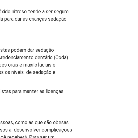
xido nitroso tende a ser seguro
a para dar às crianças sedação
tistas podem dar sedação
redenciamento dentário (Coda)
es orais e maxilofaciais e
os os níveis de sedação e
stas para manter as licenças
pessoas, como as que são obesas
ensos a desenvolver complicações
ocê receberá. Para ser um