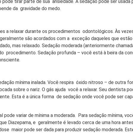
 pode tirar parte de sua ansiedade. A sedação pode ser usada
epende da gravidade do medo.
tes a relaxar durante os procedimentos odontológicos. Às vez
s geralmente são acordados com a exceção daqueles que estão s
rdado, mas relaxado. Sedação moderada (anteriormente chamad
o do procedimento. Sedação profunda – você está à beira da con
onsciente.
dação mínima inalada. Você respira óxido nitroso – de outra f
ada sobre o nariz. O gás ajuda você a relaxar. Seu dentista po
nte. Esta é a única forma de sedação onde você pode ser capa
l pode variar de mínima a moderada. Para sedação mínima, voc
 que Diazepama, e geralmente é levado cerca de uma hora antes 
dose maior pode ser dada para produzir sedação moderada. Este